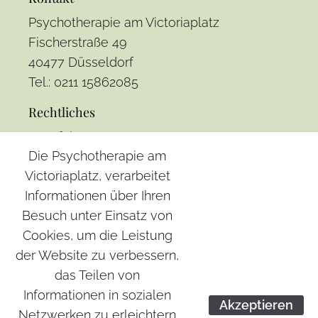
Psychotherapie am Victoriaplatz
Fischerstraße 49
40477 Düsseldorf
Tel.: 0211 15862085
Rechtliches
Anfahrt
Die Psychotherapie am
Impressum
Victoriaplatz, verarbeitet
Datenschutz
Informationen über Ihren
Besuch unter Einsatz von
Leistungen
Cookies, um die Leistung
Sexualberatung
der Website zu verbessern,
Coaching
das Teilen von
Gruppentherapie
Informationen in sozialen
Akzeptieren
Netzwerken zu erleichtern